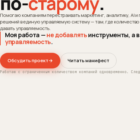
по-
старому
.
Помогаю компаниям перестраивать маркетинг, аналитику, AI и
решений в единую управляемую систему — там, где количеств
давать управляемость.
Моя работа —
не добавлять
инструменты, а 
управляемость
.
Обсудить проект
→
Читать манифест
Работаю с ограниченным количеством компаний одновременно. Сле