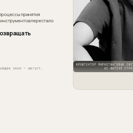
 процессы принятия
о инструментов перестало
возвращать
ЛЮБОВЬ ЧЕРЕМИСИНА
АРХИТЕКТОР МАРКЕТИНГОВЫХ СИС
дующее окно — август.
AI-NATIVE СТРА