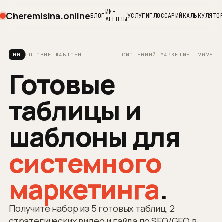
ИИ-
Cheremisina.online
БЛОГ
УСЛУГИ
ГЛОССАРИЙ
КАЛЬКУЛЯТО
АГЕНТЫ
00
ГОТОВЫЕ ШАБЛОНЫ
СИСТЕМНЫЙ МАРКЕТИНГ 2026
Готовые
таблицы и
шаблоны для
системного
маркетинга
.
Получите набор из 5 готовых таблиц, 2
стратегических видео и гайда по SEO/GEO в