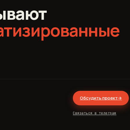
ывают
атизированные
Обсудить проект
→
Связаться в телеграм