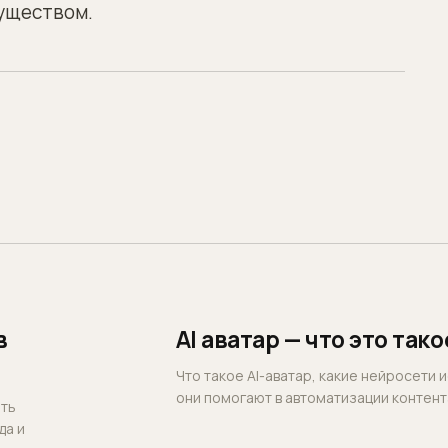
уществом.
в
AI аватар — что это так
Что такое AI-аватар, какие нейросети 
они помогают в автоматизации контент
ать
да и