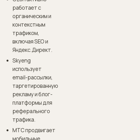
работает с
органическим и
контекстным
трафиком,
включая SEO и
Яндекс.Директ.
Skyeng
использует
email-рассылки,
таргетированную
рекламу и блог-
платформы для
реферального
трафика.
МТС продвигает
мобильные