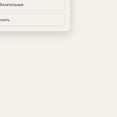
бязательные
роить