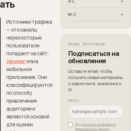
ать
A-L
→
M-Z
→
Источники трафика
— это каналы,
через которые
пользователи
НОВЫЕ МАТЕРИАЛЫ
Подписаться на
попадают на сайт,
обновления
лендинг
или в
мобильное
Оставьте email, чтобы
приложение. Они
получать новые материалы
о маркетинге, аналитике и
классифицируются
AI.
по способу
привлечения
EMAIL
аудитории и
являются основой
для оценки
Даю
согласие на обработку
персональных данных