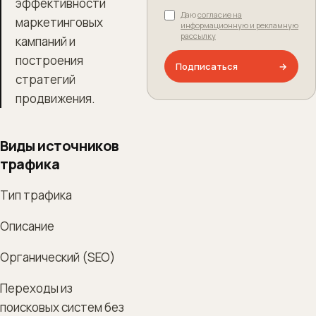
эффективности
Даю
согласие на
маркетинговых
информационную и рекламную
рассылку
кампаний и
построения
Подписаться
→
стратегий
продвижения.
Виды источников
трафика
Тип трафика
Описание
Органический (SEO)
Переходы из
поисковых систем без