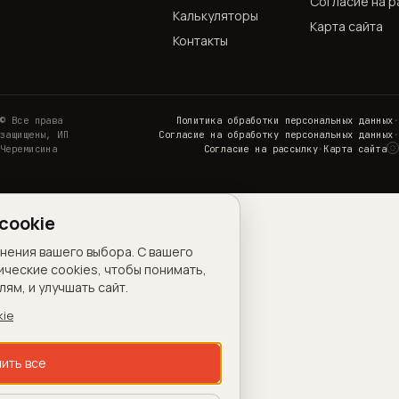
Согласие на р
Калькуляторы
Карта сайта
Контакты
© Все права
Политика обработки персональных данных
·
защищены, ИП
Согласие на обработку персональных данных
·
◌
Черемисина
Согласие на рассылку
·
Карта сайта
Н
cookie
анения вашего выбора. С вашего
ические cookies, чтобы понимать,
ям, и улучшать сайт.
kie
ить все