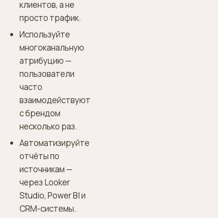
клиентов, а не
просто трафик.
Используйте
многоканальную
атрибуцию —
пользователи
часто
взаимодействуют
с брендом
несколько раз.
Автоматизируйте
отчёты по
источникам —
через Looker
Studio, Power BI и
CRM-системы.