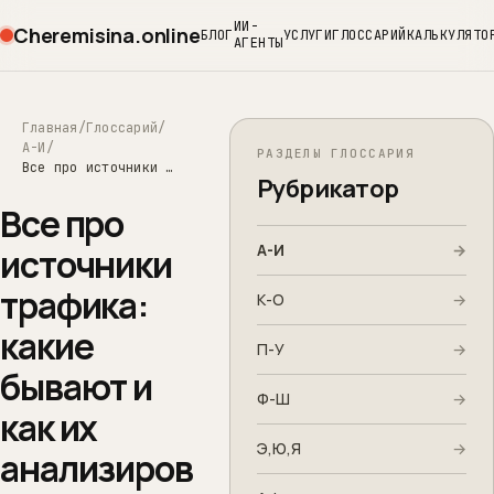
ИИ-
Cheremisina.online
БЛОГ
УСЛУГИ
ГЛОССАРИЙ
КАЛЬКУЛЯТО
АГЕНТЫ
Главная
Глоссарий
А-И
РАЗДЕЛЫ ГЛОССАРИЯ
Все про источники трафика: какие бывают и как их анализировать
Рубрикатор
Все про
А-И
→
источники
трафика:
К-О
→
какие
П-У
→
бывают и
Ф-Ш
→
как их
Э,Ю,Я
→
анализиров