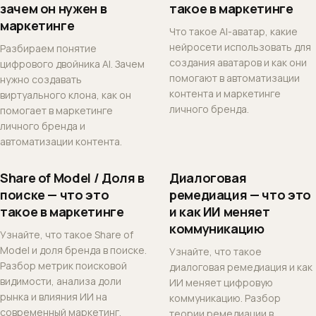
зачем он нужен в
такое в маркетинге
маркетинге
Что такое AI-аватар, какие
нейросети использовать для
Разбираем понятие
создания аватаров и как они
цифрового двойника AI. Зачем
помогают в автоматизации
нужно создавать
контента и маркетинге
виртуального клона, как он
личного бренда.
помогает в маркетинге
личного бренда и
автоматизации контента.
Share of Model / Доля в
Диалоговая
поиске — что это
ремедиация — что это
такое в маркетинге
и как ИИ меняет
коммуникацию
Узнайте, что такое Share of
Model и доля бренда в поиске.
Узнайте, что такое
Разбор метрик поисковой
диалоговая ремедиация и как
видимости, анализа доли
ИИ меняет цифровую
рынка и влияния ИИ на
коммуникацию. Разбор
современный маркетинг.
теории ремедиации в