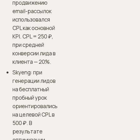
продвижению
email-рассылок
использовался
CPL как основной
KPI. CPL = 250 ₽,
при средней
конверсии лида в
клиента — 20%.
Skyeng: при
генерации лидов
на бесплатный
пробный урок
ориентировались
на целевой CPL в
500 ₽. В
результате
оптимизации