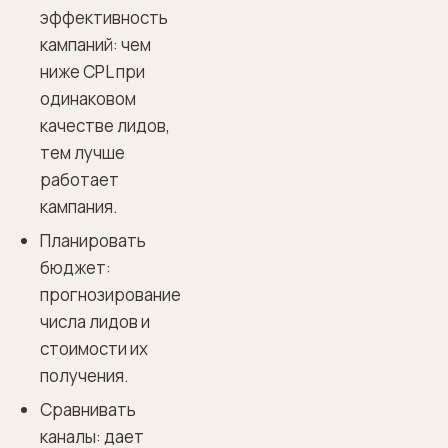
эффективность
кампаний: чем
ниже CPL при
одинаковом
качестве лидов,
тем лучше
работает
кампания.
Планировать
бюджет:
прогнозирование
числа лидов и
стоимости их
получения.
Сравнивать
каналы: дает