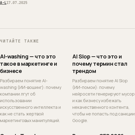
A-L
17.07.2025
ЧИТАЙТЕ ТАКЖЕ
AI-washing — что это
AI Slop — что это и
такое в маркетинге и
почему термин стал
бизнесе
трендом
Разбираем понятие AI-
Разбираем понятие AI Slop
washing (ИИ-вошинг): почему
(ИИ-помои): почему
компании лгут об
нейросети генерируют мусор
использовании
и как бизнесу избежать
искусственного интеллекта и
некачественного контента,
как не стать жертвой
чтобы не попасть под санкции
маркетинговых манипуляций.
Google.