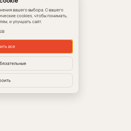
cookie
анения вашего выбора. С вашего
ические cookies, чтобы понимать,
ям, и улучшать сайт.
kie
ить все
бязательные
роить