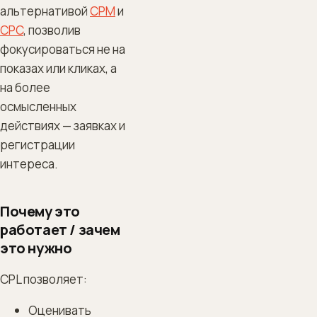
альтернативой
CPM
и
CPC
, позволив
фокусироваться не на
показах или кликах, а
на более
осмысленных
действиях — заявках и
регистрации
интереса.
Почему это
работает / зачем
это нужно
CPL позволяет:
Оценивать