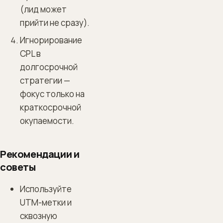
(лид может
прийти не сразу).
Игнорирование
CPL в
долгосрочной
стратегии —
фокус только на
краткосрочной
окупаемости.
Рекомендации и
советы
Используйте
UTM-метки и
сквозную