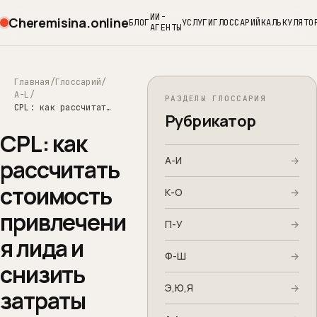
ИИ-
Cheremisina.online
БЛОГ
УСЛУГИ
ГЛОССАРИЙ
КАЛЬКУЛЯТО
АГЕНТЫ
Главная
Глоссарий
A-L
РАЗДЕЛЫ ГЛОССАРИЯ
CPL: как рассчитать стоимость привлечения лида и снизить затраты
Рубрикатор
CPL: как
А-И
→
рассчитать
стоимость
К-О
→
привлечени
П-У
→
я лида и
Ф-Ш
→
снизить
Э,Ю,Я
→
затраты