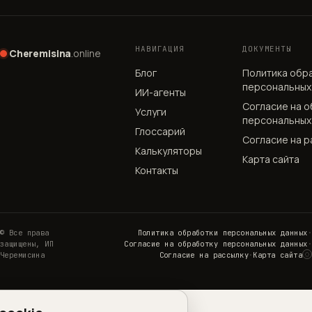
НАВИГАЦИЯ
ДОКУМЕНТЫ
Cheremisina
.online
Блог
Политика обр
персональных
ИИ-агенты
Согласие на 
Услуги
персональных
Глоссарий
Согласие на р
Калькуляторы
Карта сайта
Контакты
© Все права
Политика обработки персональных данных
·
защищены, ИП
Согласие на обработку персональных данных
·
◌
Черемисина
Согласие на рассылку
·
Карта сайта
Н