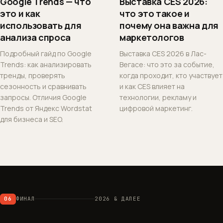
Google Trends — что
Выставка CES 2026:
это и как
что это такое и
использовать для
почему она важна для
анализа спроса
маркетологов
Подробный гайд по Google
Выставка CES 2026 в Лас-
Trends: как анализировать
Вегасе: что это за событие,
тренды, проверять
когда проходит, кто участвует
сезонность и сравнивать
и как CES влияет на
запросы. Отличия Google
технологии, рекламу и
Trends от Яндекс Wordstat
цифровой маркетинг.
для бизнеса и SEO.
06
ФИНАЛ
2026 & ДАЛЕЕ