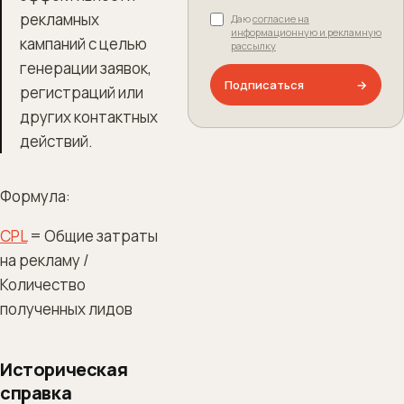
рекламных
Даю
согласие на
информационную и рекламную
кампаний с целью
рассылку
генерации заявок,
Подписаться
→
регистраций или
других контактных
действий.
Формула:
CPL
= Общие затраты
на рекламу /
Количество
полученных лидов
Историческая
справка