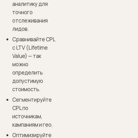
аналитику для
точного
отслеживания
лидов.
Сравнивайте CPL
с LTV (Lifetime
Value) — так
можно
определить
допустимую
стоимость.
Сегментируйте
CPL по
источникам,
кампаниям и гео.
Оптимизируйте