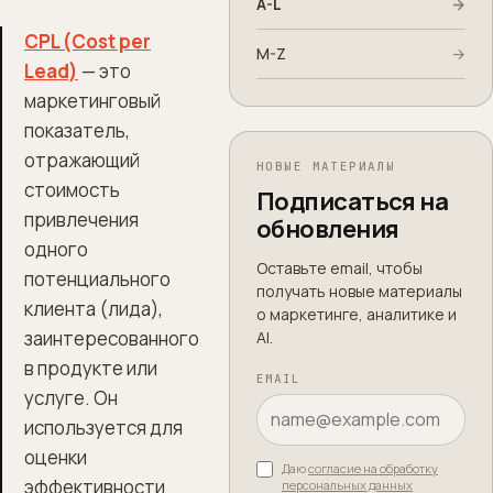
A-L
→
CPL (Cost per
M-Z
→
Lead)
— это
маркетинговый
показатель,
отражающий
НОВЫЕ МАТЕРИАЛЫ
стоимость
Подписаться на
привлечения
обновления
одного
Оставьте email, чтобы
потенциального
получать новые материалы
клиента (лида),
о маркетинге, аналитике и
заинтересованного
AI.
в продукте или
EMAIL
услуге. Он
используется для
оценки
Даю
согласие на обработку
эффективности
персональных данных