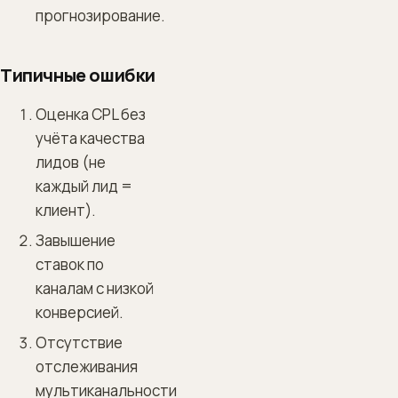
прогнозирование.
Типичные ошибки
Оценка CPL без
учёта качества
лидов (не
каждый лид =
клиент).
Завышение
ставок по
каналам с низкой
конверсией.
Отсутствие
отслеживания
мультиканальности