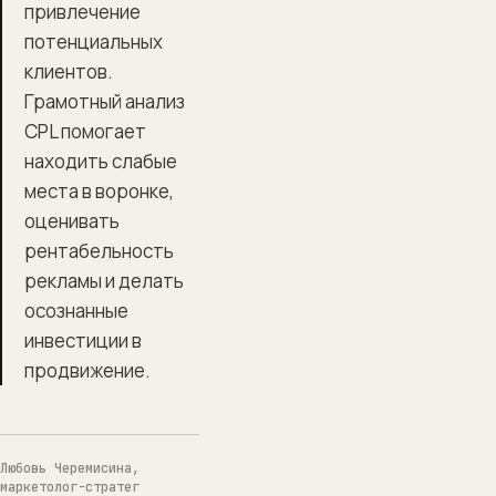
привлечение
потенциальных
клиентов.
Грамотный анализ
CPL помогает
находить слабые
места в воронке,
оценивать
рентабельность
рекламы и делать
осознанные
инвестиции в
продвижение.
Любовь Черемисина,
маркетолог-стратег