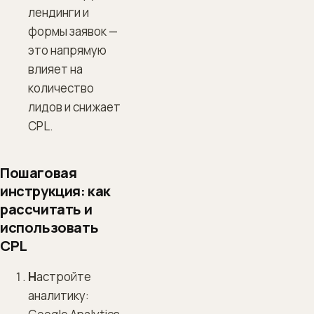
лендинги и
формы заявок —
это напрямую
влияет на
количество
лидов и снижает
CPL.
Пошаговая
инструкция: как
рассчитать и
использовать
CPL
Н
астройте
аналитику: