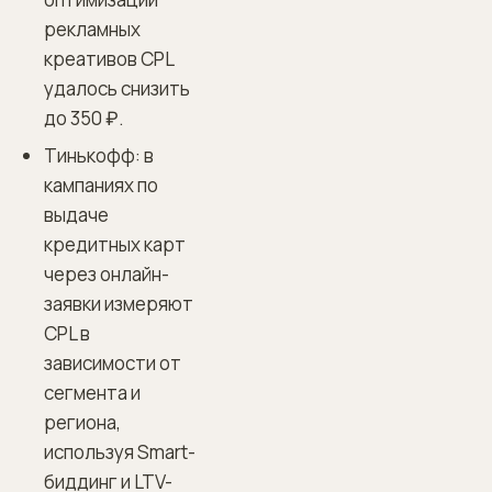
рекламных
креативов CPL
удалось снизить
до 350 ₽.
Тинькофф: в
кампаниях по
выдаче
кредитных карт
через онлайн-
заявки измеряют
CPL в
зависимости от
сегмента и
региона,
используя Smart-
биддинг и LTV-