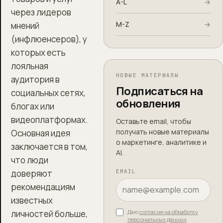
A-L
→
через лидеров
M-Z
→
мнений
(инфлюенсеров), у
которых есть
лояльная
НОВЫЕ МАТЕРИАЛЫ
аудитория в
Подписаться на
социальных сетях,
обновления
блогах или
видеоплатформах.
Оставьте email, чтобы
получать новые материалы
Основная идея
о маркетинге, аналитике и
заключается в том,
AI.
что люди
доверяют
EMAIL
рекомендациям
известных
личностей больше,
Даю
согласие на обработку
персональных данных