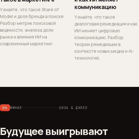
коммуникацию
Узнайте, что такое Share of
Model и доля бренда в поиске.
Узнайте, что такое
Разбор метрик поисковой
диалоговая ремедиация и как
видимости, анализа доли
ИИ меняет цифровую
рынка и влияния ИИ на
коммуникацию. Разбор
современный маркетинг.
теории ремедиации в
контексте новых медиа и AI-
технологий.
06
ФИНАЛ
2026 & ДАЛЕЕ
Будущее выигрывают