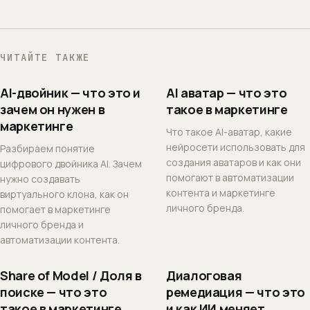
ЧИТАЙТЕ ТАКЖЕ
AI-двойник — что это и
AI аватар — что это
зачем он нужен в
такое в маркетинге
маркетинге
Что такое AI-аватар, какие
нейросети использовать для
Разбираем понятие
создания аватаров и как они
цифрового двойника AI. Зачем
помогают в автоматизации
нужно создавать
контента и маркетинге
виртуального клона, как он
личного бренда.
помогает в маркетинге
личного бренда и
автоматизации контента.
Share of Model / Доля в
Диалоговая
поиске — что это
ремедиация — что это
такое в маркетинге
и как ИИ меняет