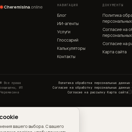
НАВИГАЦИЯ
ДОКУМЕНТЫ
Cheremisina
.online
Блог
Политика обр
персональных
ИИ-агенты
Согласие на 
Услуги
персональных
Глоссарий
Согласие на р
Калькуляторы
Карта сайта
Контакты
© Все права
Политика обработки персональных данных
·
защищены, ИП
Согласие на обработку персональных данных
·
◌
Черемисина
Согласие на рассылку
·
Карта сайта
Н
cookie
анения вашего выбора. С вашего