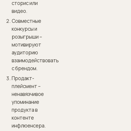
сторис или
видео.
Совместные
конкурсы и
розыгрыши –
мотивируют
аудиторию
взаимодействовать
с брендом.
Продакт-
плейсмент –
ненавязчивое
упоминание
продукта в
контенте
инфлюенсера.