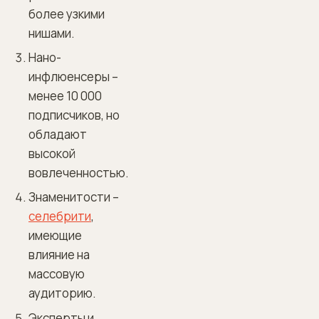
более узкими
нишами.
Нано-
инфлюенсеры –
менее 10 000
подписчиков, но
обладают
высокой
вовлеченностью.
Знаменитости –
селебрити
,
имеющие
влияние на
массовую
аудиторию.
Эксперты и