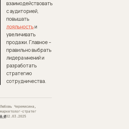
взаимодействовать
с аудиторией,
повышать
лояльность
и
увеличивать
продажи. Главное –
правильно выбрать
лидера мнений и
разработать
стратегию
сотрудничества.
Любовь Черемисина,
маркетолог-стратег
А-И
02.03.2025