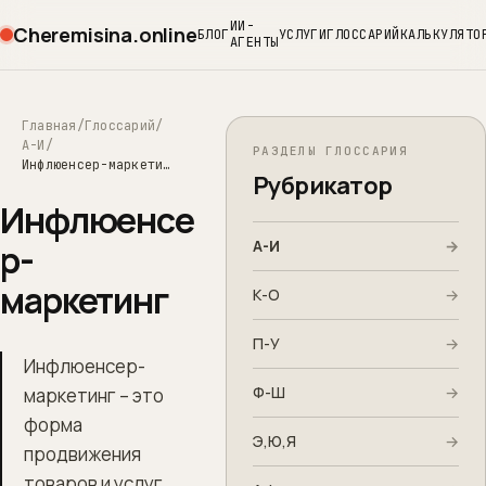
ИИ-
Cheremisina.online
БЛОГ
УСЛУГИ
ГЛОССАРИЙ
КАЛЬКУЛЯТО
АГЕНТЫ
Главная
Глоссарий
А-И
РАЗДЕЛЫ ГЛОССАРИЯ
Инфлюенсер-маркетинг
Рубрикатор
Инфлюенсе
А-И
→
р-
маркетинг
К-О
→
П-У
→
Инфлюенсер-
Ф-Ш
→
маркетинг – это
форма
Э,Ю,Я
→
продвижения
товаров и услуг