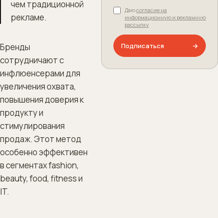
чем традиционной
Даю
согласие на
рекламе.
информационную и рекламную
рассылку
Подписаться
→
Бренды
сотрудничают с
инфлюенсерами для
увеличения охвата,
повышения доверия к
продукту и
стимулирования
продаж. Этот метод
особенно эффективен
в сегментах fashion,
beauty, food, fitness и
IT.