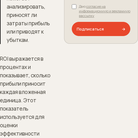
анализировать,
Даю
согласие на
информационную и рекламную
приносят ли
рассылку
затраты прибыль
Подписаться
→
или приводят к
убыткам.
ROI выражается в
процентах и
показывает, сколько
прибыли приносит
каждая вложенная
единица. Этот
показатель
используется для
оценки
эффективности