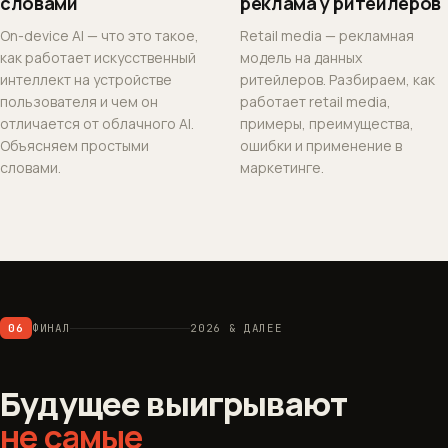
словами
реклама у ритейлеров
On-device AI — что это такое,
Retail media — рекламная
как работает искусственный
модель на данных
интеллект на устройстве
ритейлеров. Разбираем, как
пользователя и чем он
работает retail media,
отличается от облачного AI.
примеры, преимущества,
Объясняем простыми
ошибки и применение в
словами.
маркетинге.
06
ФИНАЛ
2026 & ДАЛЕЕ
Будущее выигрывают
не самые