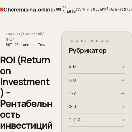
ИИ-
Cheremisina.online
БЛОГ
УСЛУГИ
ГЛОССАРИЙ
КАЛЬКУЛЯТО
АГЕНТЫ
Главная
Глоссарий
M-Z
РАЗДЕЛЫ ГЛОССАРИЯ
ROI (Return on Investment) – Рентабельность инвестиций
Рубрикатор
ROI (Return
А-И
→
on
Investment
К-О
→
) –
П-У
→
Рентабельн
Ф-Ш
→
ость
Э,Ю,Я
→
инвестиций