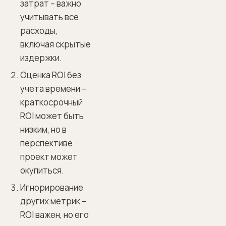
затрат – важно
учитывать все
расходы,
включая скрытые
издержки.
Оценка ROI без
учета времени –
краткосрочный
ROI может быть
низким, но в
перспективе
проект может
окупиться.
Игнорирование
других метрик –
ROI важен, но его