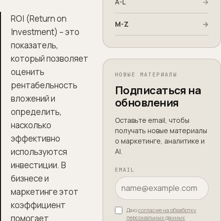
A-L
→
ROI (Return on
M-Z
→
Investment) – это
показатель,
который позволяет
оценить
НОВЫЕ МАТЕРИАЛЫ
рентабельность
Подписаться на
вложений и
обновления
определить,
Оставьте email, чтобы
насколько
получать новые материалы
эффективно
о маркетинге, аналитике и
используются
AI.
инвестиции. В
EMAIL
бизнесе и
маркетинге этот
коэффициент
Даю
согласие на обработку
помогает
персональных данных