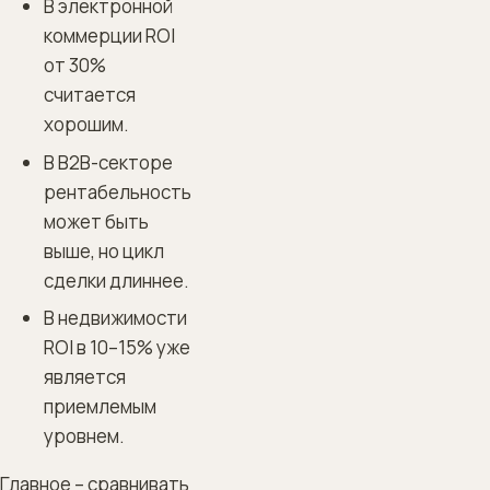
В электронной
коммерции ROI
от 30%
считается
хорошим.
В B2B-секторе
рентабельность
может быть
выше, но цикл
сделки длиннее.
В недвижимости
ROI в 10–15% уже
является
приемлемым
уровнем.
Главное – сравнивать