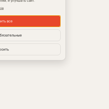
ям, и улучшать сайт.
kie
ить все
бязательные
роить