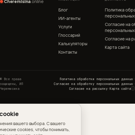
Cheremisina
.online
Блог
Политика обр
персональных
ИИ-агенты
Согласие на 
Услуги
персональных
Глоссарий
Согласие на р
Калькуляторы
Карта сайта
Контакты
© Все права
Политика обработки персональных данных
·
защищены, ИП
Согласие на обработку персональных данных
·
◌
Черемисина
Согласие на рассылку
·
Карта сайта
Н
cookie
анения вашего выбора. С вашего
ические cookies, чтобы понимать,