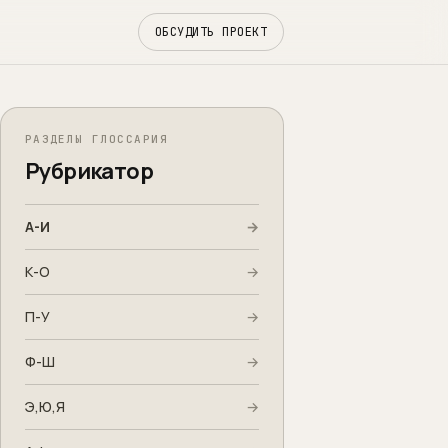
ОБСУДИТЬ ПРОЕКТ
РАЗДЕЛЫ ГЛОССАРИЯ
Рубрикатор
А-И
→
К-О
→
П-У
→
Ф-Ш
→
Э,Ю,Я
→