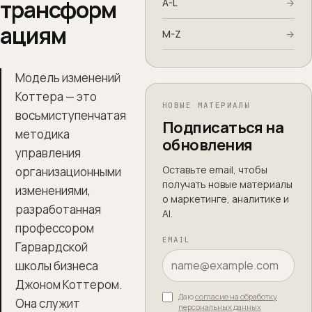
трансформ
A-L
→
ациям
M-Z
→
Модель изменений
Коттера — это
НОВЫЕ МАТЕРИАЛЫ
восьмиступенчатая
Подписаться на
методика
обновления
управления
Оставьте email, чтобы
организационными
получать новые материалы
изменениями,
о маркетинге, аналитике и
разработанная
AI.
профессором
EMAIL
Гарвардской
школы бизнеса
Джоном Коттером.
Даю
согласие на обработку
Она служит
персональных данных