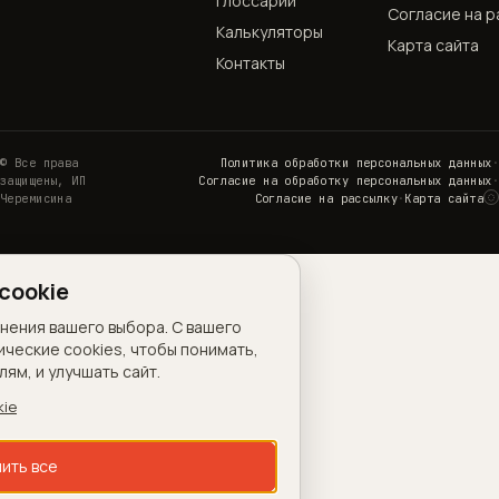
Глоссарий
Согласие на р
Калькуляторы
Карта сайта
Контакты
© Все права
Политика обработки персональных данных
·
защищены, ИП
Согласие на обработку персональных данных
·
◌
Черемисина
Согласие на рассылку
·
Карта сайта
Н
cookie
анения вашего выбора. С вашего
ические cookies, чтобы понимать,
ям, и улучшать сайт.
kie
ить все