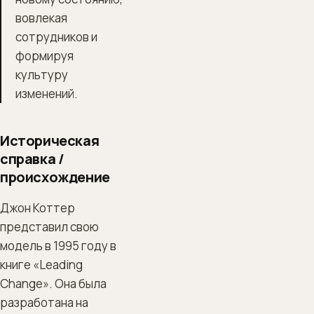
вовлекая
сотрудников и
формируя
культуру
изменений.
Историческая
справка /
происхождение
Джон Коттер
представил свою
модель в 1995 году в
книге «Leading
Change». Она была
разработана на