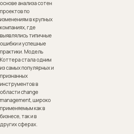
основе анализа сотен
проектов по
изменениям в крупных
компаниях, где
выявлялись типичные
ошибки и успешные
практики. Модель
Коттера стала одним
из самых популярных и
признанных
инструментов в
области change
management, широко
применяемым как в
бизнесе, так и в
других сферах.