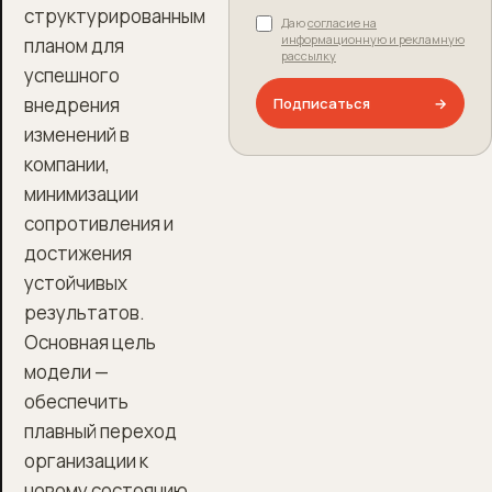
структурированным
Даю
согласие на
информационную и рекламную
планом для
рассылку
успешного
внедрения
Подписаться
→
изменений в
компании,
минимизации
сопротивления и
достижения
устойчивых
результатов.
Основная цель
модели —
обеспечить
плавный переход
организации к
новому состоянию,