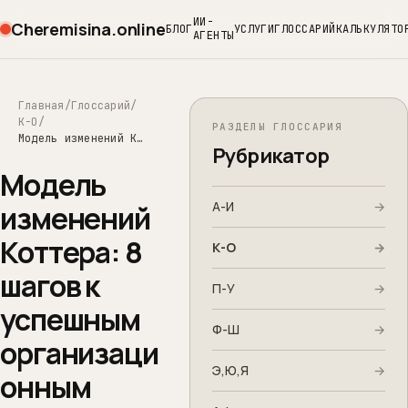
ИИ-
Cheremisina.online
БЛОГ
УСЛУГИ
ГЛОССАРИЙ
КАЛЬКУЛЯТО
АГЕНТЫ
Главная
Глоссарий
К-О
РАЗДЕЛЫ ГЛОССАРИЯ
Модель изменений Коттера: 8 шагов к успешным организационным трансформациям
Рубрикатор
Модель
А-И
→
изменений
Коттера: 8
К-О
→
шагов к
П-У
→
успешным
Ф-Ш
→
организаци
Э,Ю,Я
→
онным