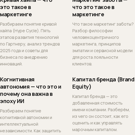
это такое в
что это такое в
маркетинге
маркетинге
Разбираем понятие кривой
Что такое маркетинг заботы?
хайпа (Hype Cycle). Пять
Разбор философии
этапов развития технологий
человекоцентричного
по Гартнеру, анализ трендов
маркетинга, принципов
2025 года и советы для
эмпатии и сервисной модели
бизнеса по внедрению
для роста лояльности
инноваций.
клиентов.
Когнитивная
Капитал бренда (Brand
автономия — что это и
Equity)
почему она важна в
Капитал бренда — это
эпоху ИИ
добавленная стоимость
имени компании. Разберём,
Разбираем понятие
из чего он состоит, как его
когнитивной автономии и
оценить и как управлять
интеллектуальной
марочным капиталом.
независимости. Как защитить