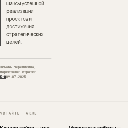
шансы успешной
реализации
проектов и
достижения
стратегических
целей.
Любовь Черемисина,
маркетолог-стратег
К-О
09.07.2025
ЧИТАЙТЕ ТАКЖЕ
Кривая хайпа — что
Маркетинг заботы —