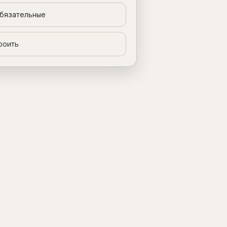
бязательные
роить