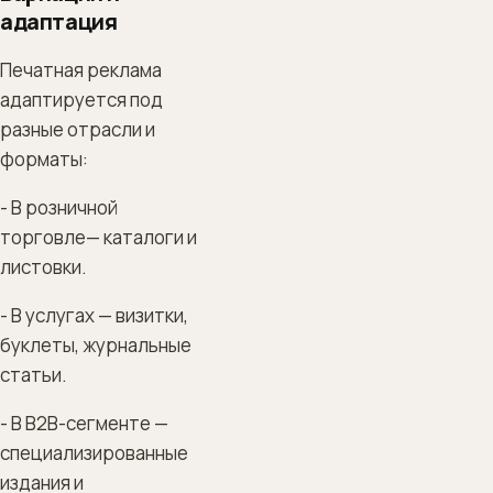
адаптация
Печатная реклама
адаптируется под
разные отрасли и
форматы:
- В розничной
торговле— каталоги и
листовки.
- В услугах — визитки,
буклеты, журнальные
статьи.
- В B2B-сегменте —
специализированные
издания и