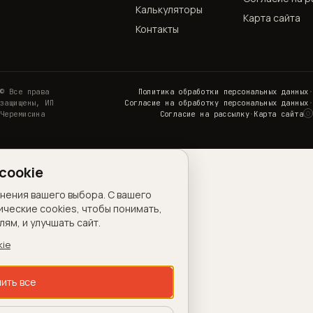
Калькуляторы
Карта сайта
Контакты
© Все права
Политика обработки персональных данных
·
защищены, ИП
Согласие на обработку персональных данных
·
◌
Черемисина
Согласие на рассылку
·
Карта сайта
Н
cookie
анения вашего выбора. С вашего
ические cookies, чтобы понимать,
ям, и улучшать сайт.
kie
ить все