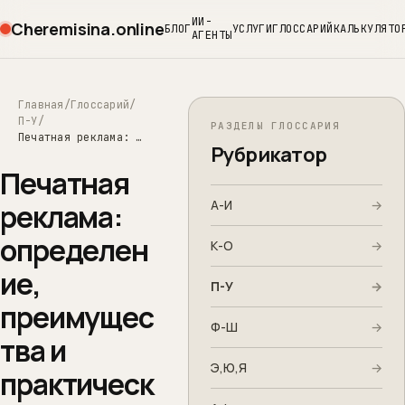
ИИ-
Cheremisina.online
БЛОГ
УСЛУГИ
ГЛОССАРИЙ
КАЛЬКУЛЯТО
АГЕНТЫ
Главная
Глоссарий
П-У
РАЗДЕЛЫ ГЛОССАРИЯ
Печатная реклама: определение, преимущества и практические советы по применению
Рубрикатор
Печатная
А-И
→
реклама:
определен
К-О
→
ие,
П-У
→
преимущес
Ф-Ш
→
тва и
Э,Ю,Я
→
практическ