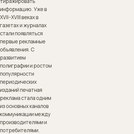
тиражировать
информацию. Уже в
XVII–XVIII веках в
газетах и журналах
стали появляться
первые рекламные
объявления. С
развитием
полиграфии и ростом
популярности
периодических
изданий печатная
реклама стала одним
из основных каналов
коммуникации между
производителями и
потребителями.