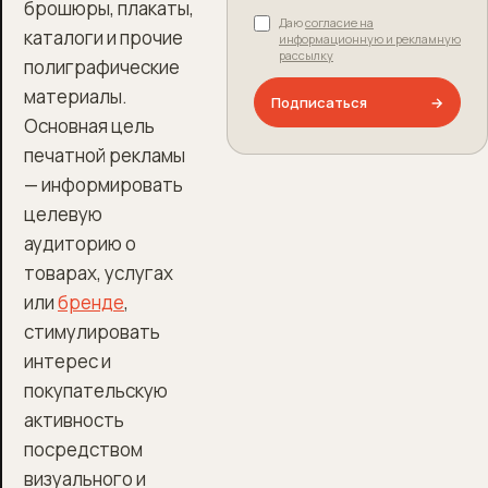
брошюры, плакаты,
Даю
согласие на
каталоги и прочие
информационную и рекламную
рассылку
полиграфические
материалы.
Подписаться
→
Основная цель
печатной рекламы
— информировать
целевую
аудиторию о
товарах, услугах
или
бренде
,
стимулировать
интерес и
покупательскую
активность
посредством
визуального и