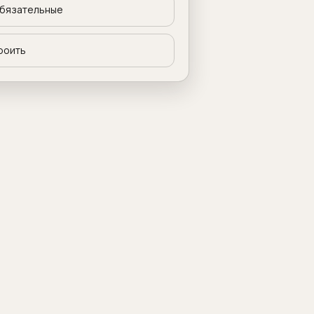
бязательные
роить