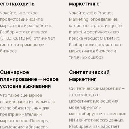
его находить
маркетинге
Узнайте, что такое
Узнайте всё о Product
продуктовый инсайт в
Marketing: определение,
маркетинге и разработке.
ключевые стратегии go-to-
Разбор методов поиска
market и фреймворки для
(JTBD, CustDev), отличия от
поиска Product Market Fit.
гипотез и примеры для
Разбор роли продуктового
бизнеса.
маркетинга в бизнесе и
типичных ошибок.
Сценарное
Синтетический
планирование — новое
маркетинг
условие выживания
Синтетический маркетинг —
это подход, где
Что такое сценарное
маркетинговые решения
планирование и почему оно
моделируются и
стало обязательным для
масштабируются с помощью
предпринимателей и
ИИ и синтетических данных.
маркетологов. Примеры,
Разбираем, как работает
применение в бизнесе и