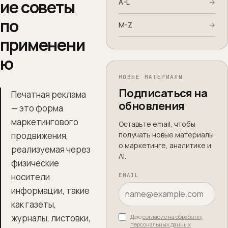
ие советы
A-L
→
по
M-Z
→
применени
ю
НОВЫЕ МАТЕРИАЛЫ
Подписаться на
Печатная реклама
обновления
— это форма
маркетингового
Оставьте email, чтобы
продвижения,
получать новые материалы
о маркетинге, аналитике и
реализуемая через
AI.
физические
носители
EMAIL
информации, такие
как газеты,
журналы, листовки,
Даю
согласие на обработку
персональных данных