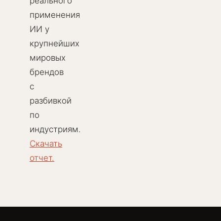
реального
применения
ИИ у
крупнейших
мировых
брендов
с
разбивкой
по
индустриям.
Скачать
отчет.