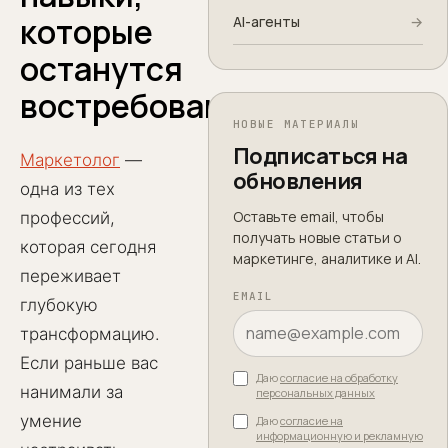
которые
AI-агенты
→
останутся
востребованными
НОВЫЕ МАТЕРИАЛЫ
Подписаться на
Маркетолог
—
обновления
одна из тех
Оставьте email, чтобы
профессий,
получать новые статьи о
которая сегодня
маркетинге, аналитике и AI.
переживает
EMAIL
глубокую
трансформацию.
Если раньше вас
Даю
согласие на обработку
нанимали за
персональных данных
умение
Даю
согласие на
информационную и рекламную