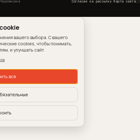
◌
Черемисина
Согласие на рассылку
·
Карта сайта
Н
cookie
анения вашего выбора. С вашего
ические cookies, чтобы понимать,
ям, и улучшать сайт.
kie
ить все
бязательные
роить