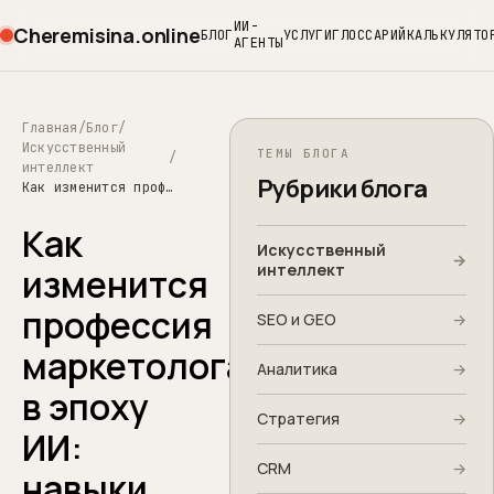
ИИ-
Cheremisina.online
БЛОГ
УСЛУГИ
ГЛОССАРИЙ
КАЛЬКУЛЯТО
АГЕНТЫ
Главная
Блог
Искусственный
ТЕМЫ БЛОГА
интеллект
Рубрики блога
Как изменится профессия маркетолога в эпоху ИИ: навыки, которые останутся востребованными
Как
Искусственный
→
интеллект
изменится
профессия
SEO и GEO
→
маркетолога
Аналитика
→
в эпоху
Стратегия
→
ИИ:
CRM
→
навыки,