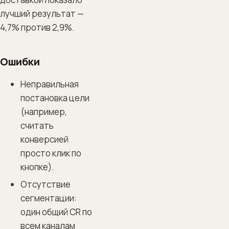
лучший результат —
4,7% против 2,9%.
Ошибки
Неправильная
постановка цели
(например,
считать
конверсией
просто клик по
кнопке).
Отсутствие
сегментации:
один общий CR по
всем каналам