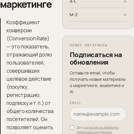
маркетинге
A-L
→
M-Z
→
Коэффициент
конверсии
(Conversion Rate)
— это показатель,
НОВЫЕ МАТЕРИАЛЫ
Подписаться на
отражающий долю
обновления
пользователей,
совершивших
Оставьте email, чтобы
целевое действие
получать новые материалы
о маркетинге, аналитике и
(покупку,
AI.
регистрацию,
подписку и т.п.) от
EMAIL
общего количества
посетителей. Он
позволяет оценить
Даю
согласие на обработку
персональных данных