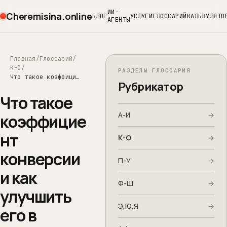
ИИ-
Cheremisina.online
БЛОГ
УСЛУГИ
ГЛОССАРИЙ
КАЛЬКУЛЯТО
АГЕНТЫ
Главная
Глоссарий
К-О
РАЗДЕЛЫ ГЛОССАРИЯ
Что такое коэффициент конверсии и как улучшить его в маркетинге
Рубрикатор
Что такое
А-И
→
коэффицие
нт
К-О
→
конверсии
П-У
→
и как
Ф-Ш
→
улучшить
Э,Ю,Я
→
его в