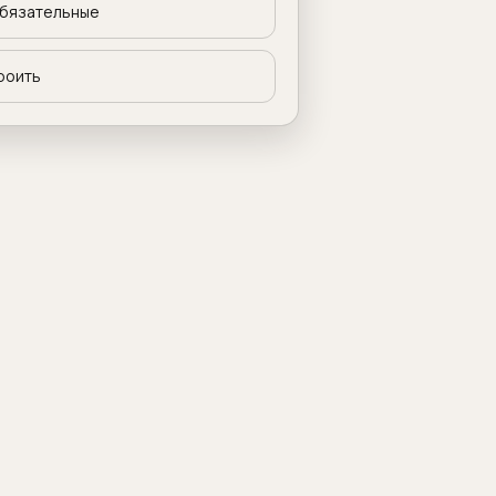
бязательные
роить