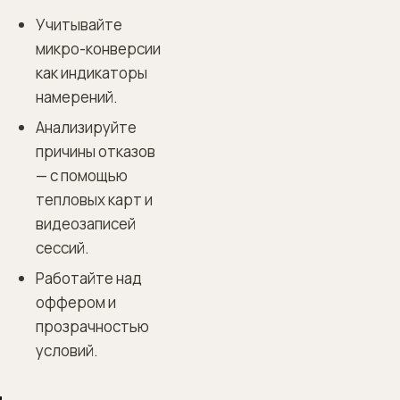
Учитывайте
микро-конверсии
как индикаторы
намерений.
Анализируйте
причины отказов
— с помощью
тепловых карт и
видеозаписей
сессий.
Работайте над
оффером и
прозрачностью
условий.