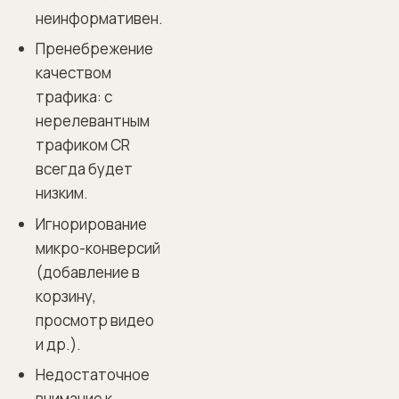
неинформативен.
Пренебрежение
качеством
трафика: с
нерелевантным
трафиком CR
всегда будет
низким.
Игнорирование
микро-конверсий
(добавление в
корзину,
просмотр видео
и др.).
Недостаточное
внимание к