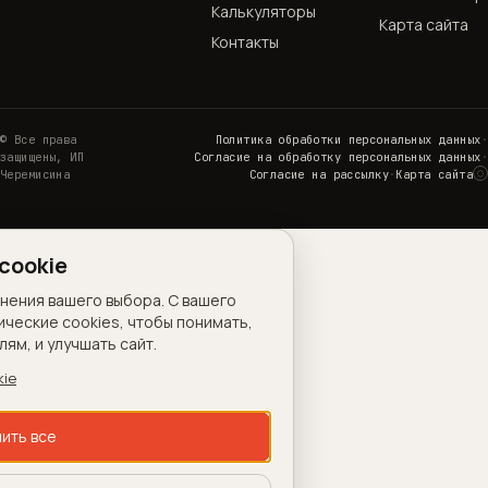
Калькуляторы
Карта сайта
Контакты
© Все права
Политика обработки персональных данных
·
защищены, ИП
Согласие на обработку персональных данных
·
◌
Черемисина
Согласие на рассылку
·
Карта сайта
Н
cookie
анения вашего выбора. С вашего
ические cookies, чтобы понимать,
ям, и улучшать сайт.
kie
ить все