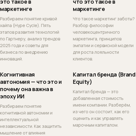
это такое в
что это такое в
маркетинге
маркетинге
Разбираем понятие кривой
Что такое маркетинг заботы?
хайпа (Hype Cycle). Пять
Разбор философии
этапов развития технологий
человекоцентричного
по Гартнеру, анализ трендов
маркетинга, принципов
2025 года и советы для
эмпатии и сервисной модели
бизнеса по внедрению
для роста лояльности
инноваций.
клиентов.
Когнитивная
Капитал бренда (Brand
автономия — что это и
Equity)
почему она важна в
Капитал бренда — это
эпоху ИИ
добавленная стоимость
имени компании. Разберём,
Разбираем понятие
из чего он состоит, как его
когнитивной автономии и
оценить и как управлять
интеллектуальной
марочным капиталом.
независимости. Как защитить
мышление от влияния